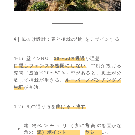
4｜風抜け設計：家と植栽の“間”をデザインする
4-1）壁ドンNG、
30〜50％透過
が理想
目隠しフェンスを密閉にしない
。**風が抜ける
隙間（透過率30〜50％）**があると、風圧が分
散して植栽が生きる。
ルーバー／パンチング／
生垣
が有効。
4-2）風の通り道を
曲げる・逃す
建物
ベンチュリ（加
に
背高の
を置かな
角の
速）ポイント
ヤシ
い。