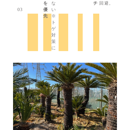
を
な
チ
回避。
優
い
先
※
ト
ゲ
対
策
に