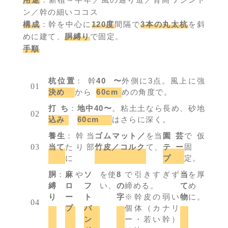
ン／幹の細いココス
構成
：幹を中心に
120度
間隔で
3本の丸太杭
を斜
めに建て、
胴縛り
で固定。
手順
杭位置
：幹
40〜
外側に3点。風上に強
決め
から
60cm
めの角度で。
打ち
：
地中40〜
。粘土土なら長め、砂地
込み
60cm
はさらに深く。
養生
：幹当
ゴムマット／
を当
園芸
で仮
当て
たり部
竹皮／コルク
て、
テー
固
に
プ
定。
胴
：
麻
や
ソ
を使
8
で引きすぎず
当
を厚
縛
ロ
フ
い、
の
締める。
て
め
り
ー
ト
字
※幹皮の弱い
物
に。
プ
バ
個体（カナリ
ン
ー・若い幹）