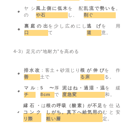
ヤシ
風上側に低木
を配
乱流で勢いを
。
の
や石
し、
削ぐ
裏庭の出
を少し広めにし
逃げ
を用
口
て
道
意。
4-3）足元の“地耐力”を高める
排水改
：客土＋砂混じり
根が伸び
を作
善
土で
る床
る。
マル
：
5〜
厚
泥はね・過湿・温
を緩
チ
8cm
で
度急変
和。
縁石・
は
根の呼吸（酸素）が不足
を仕込
コンク
しがち。真下へ給気用の
むと安
リ際
粗い層
定。