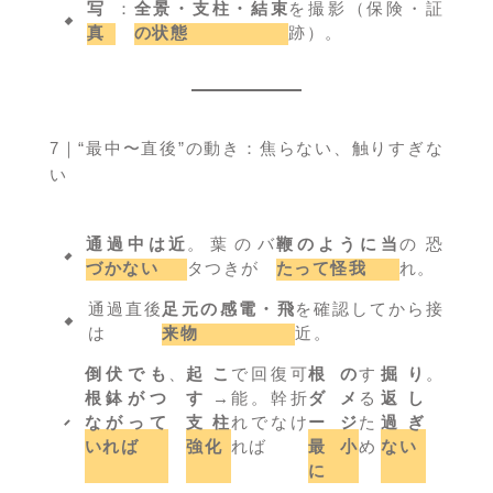
写
：
全景・支柱・結束
を撮影（保険・証
真
の状態
跡）。
7｜“最中〜直後”の動き：焦らない、触りすぎな
い
通過中は近
。葉のバ
鞭のように当
の恐
づかない
タつきが
たって怪我
れ。
通過直後
足元の感電・飛
を確認してから接
は
来物
近。
倒伏でも
、
起こ
で回復可
根の
す
掘り
。
根鉢がつ
す→
能。幹折
ダメ
る
返し
ながって
支柱
れでなけ
ージ
た
過ぎ
いれば
強化
れば
最小
め
ない
に