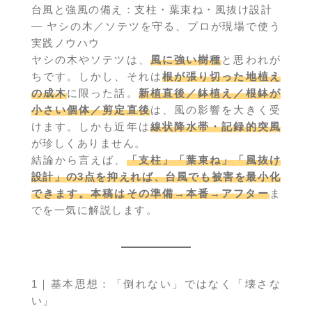
台風と強風の備え：支柱・葉束ね・風抜け設計
— ヤシの木／ソテツを守る、プロが現場で使う
実践ノウハウ
ヤシの木やソテツは、
風に強い樹種
と思われが
ちです。しかし、それは
根が張り切った地植え
の成木
に限った話。
新植直後／鉢植え／根鉢が
小さい個体／剪定直後
は、風の影響を大きく受
けます。しかも近年は
線状降水帯・記録的突風
が珍しくありません。
結論から言えば、
「支柱」「葉束ね」「風抜け
設計」の3点を抑えれば、台風でも被害を最小化
できます。本稿はその準備→本番→アフター
ま
でを一気に解説します。
1｜基本思想：「倒れない」ではなく「壊さな
い」