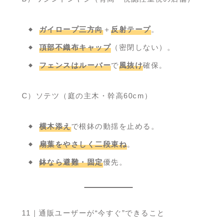
ガイロープ三方向
＋
反射テープ
。
頂部不織布キャップ
（密閉しない）。
フェンスはルーバー
で
風抜け
確保。
C）ソテツ（庭の主木・幹高60cm）
横木添え
で根鉢の動揺を止める。
扇葉をやさしく二段束ね
。
鉢なら避難・固定
優先。
11｜通販ユーザーが“今すぐ”できること