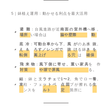
5｜鉢植え運用：動かせる利点を最大活用
避難
：台風進路が近
南面の室外機
へ
移
。
場所
い場合は
脇や壁際
動
底冷
：
可動台車から下
。
風が
のあ
水抜
。
え＆
ろす／レンガで
抜け
る鉢
きを
転倒
嵩上げ
る穴
は
確保
飛来物
：
風下側に寄せ、重い家具
を作
対策
や塀で屏風
る。
結
：鉢と支
ラチェ
で
1〜2
。角でロー
養
。
束
柱・フェ
ットベ
点固
プが擦れる
生
ンスを
ルト
定
箇所に