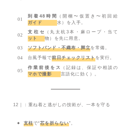
到着48時間
（開梱〜仮置き〜初回給
ガイド
水）を入手。
支柱セ
（丸太杭3本・麻ロープ・当て
ット
物）を先に用意。
ソフトバンド・不織布・脚立
を常備。
台風予報で
前日チェックリスト
を実行。
作業前後をス
（記録は、保証や相談の
マホで撮影
言語化に効く）。
12｜：重ね着と逃がしの技術が、一本を守る
支柱
で“
芯を折らない
”。