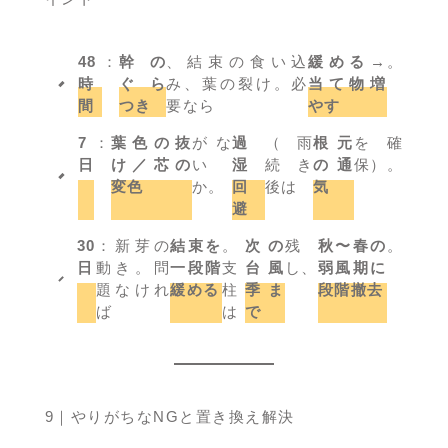
48
：
幹の
、結束の食い込
緩める→
。
時
ぐら
み、葉の裂け。必
当て物増
間
つき
要なら
やす
7
：
葉色の抜
がな
過
（雨
根元
を確
日
け／芯の
い
湿
続き
の通
保）。
変色
か。
回
後は
気
避
30
：新芽の
結束を
。
次の
残
秋〜春の
。
日
動き。問
一段階
支
台風
し、
弱風期に
題なけれ
緩める
柱
季ま
段階撤去
ば
は
で
9｜やりがちなNGと置き換え解決