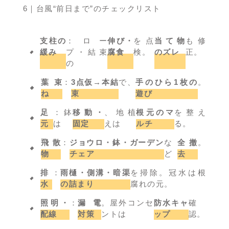
6｜台風“前日まで”のチェックリスト
支柱の
：ロー
伸び・
を点
当て物
も修
緩み
プ・結束
腐食
検。
のズレ
正。
の
葉束
：
3点仮→本結
で、
手のひら1枚の
。
ね
束
遊び
足
：鉢
移動・
、地植
根元のマ
を整え
元
は
固定
えは
ルチ
る。
飛散
：
ジョウロ・鉢・ガーデン
な
全撤
。
物
チェア
ど
去
排
：
雨樋・側溝・暗渠
を掃除。冠水は根
水
の詰まり
腐れの元。
照明・
：
漏電
。屋外コンセ
防水キャ
確
配線
対策
ントは
ップ
認。