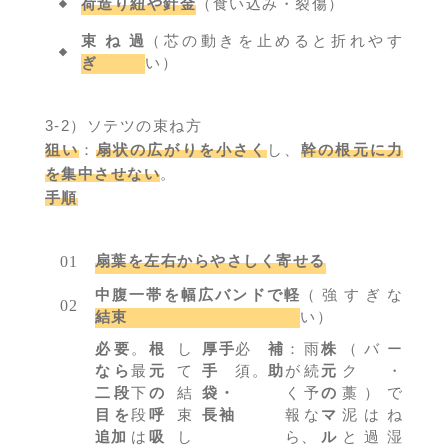
荷造り紐や針金
（食い込み・裂傷）
束ね過
（芯の動きを止めると折れやす
ぎ
い）
3-2）ソテツの束ね方
狙い
：
扇状の広がりを小さく
し、
幹の根元に力
を集中させない
。
手順
扇葉を左右からやさしく寄せる
中腹一帯を幅広バンドで軽
（強すぎな
結束
い）
必要
。
根
し
厚手
必
補
：雨
株
（バー
なら
最
元
て
手
須。
助
が続
元
ク・
二段
下
の
結
袋・
く予
の
藁）で
目を
段
呼
束
長袖
報な
マ
泥はね
追加
は
吸
し
ら、
ル
と過湿