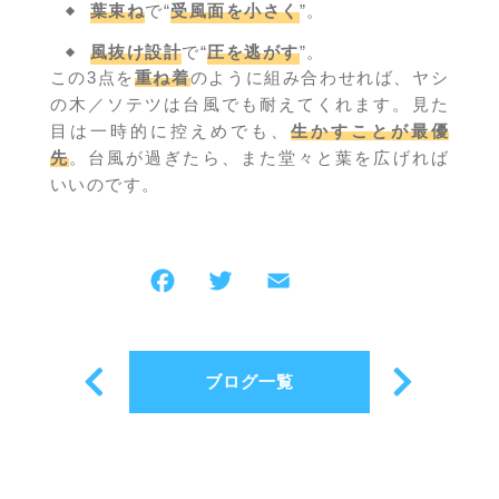
葉束ね
で“
受風面を小さく
”。
風抜け設計
で“
圧を逃がす
”。
この3点を
重ね着
のように組み合わせれば、ヤシ
の木／ソテツは台風でも耐えてくれます。見た
目は一時的に控えめでも、
生かすことが最優
先
。台風が過ぎたら、また堂々と葉を広げれば
いいのです。
ブログ一覧