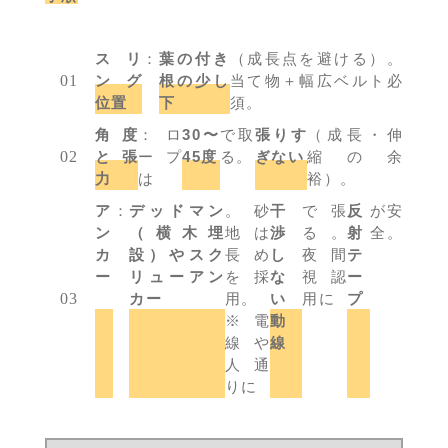
スリ
：
葉の付き
（成長点を避ける）。
ング
根の少し
当て物＋幅広ベルト必
位置
下
須。
角度
：ロ
30〜
で取
張りす
（成長・伸
と張
ープ
45度
る。
ぎない
縮の余
力
は
裕）。
ア
：
デッドマン
。砂
干
で張
反
が安
ン
（横木埋
地は
渉
る。
射
全。
カ
設）やスク
長め
し
夜間
テ
ー
リューアン
を採
な
視認
ー
カー
用。
い
用に
プ
※電
動
線や
線
人通
りに