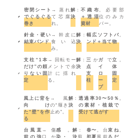
密閉シート
→ 蒸れ
解
：
不織布
。必要部
でぐるぐる
て芯腐
決
＋透湿
位のみカ
巻き
れ。
資材
バー。
針金・硬い
→ 幹皮に
解
：
幅広ソフトバ
。
結束バンド
食い込
決
ンド＋当て物
み。
支柱“1本
→ 回転モー
解
：
三
か
ガ
で
立
。
だけ”の頼
メントで余
決
点
イ
体
りない固
計に揺れ
支
ロ
固
定
る。
柱
ー
定
プ
風上に背を
→ 風
解
：
透過率30〜50％
。
向け
の“堰き
決
の素材・植栽で
た“壁”を作
止め”。
受けて逃がす
る
台風直
→ 傷
感
。
解
：
春〜
。台
束ね
。
前の強
口か
染・
決
剪
初夏
風前
るだ