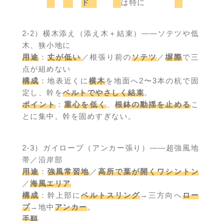
ド
は特に
2-2）横木添え（添え木＋結束）――ソテツや低
木、狭小地に
用途
：
丈が低い
／根張り前の
ソテツ
／
塀際
で三
点が組めない
構成
：地表近くに
横木
を地面へ2〜3本の杭で固
定し、幹を
ベルトでやさしく結束
。
ポイント
：
重心を低く
、
根鉢の動揺を止める
こ
とに集中。幹を固めすぎない。
2-3）ガイロープ（アンカー張り）――超強風地
帯／沿岸部
用途
：
強風常習地
／
高所で葉が開くワシントン
／
海風エリア
構成
：幹上部に
ベルトスリング
→三方向へ
ロー
プ
→地中
アンカー
。
手順