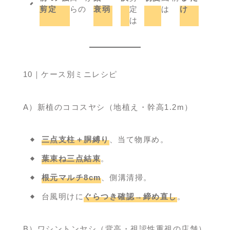
剪定
らの
衰弱
定
は
け
は
10｜ケース別ミニレシピ
A）新植のココスヤシ（地植え・幹高1.2m）
三点支柱＋胴縛り
、当て物厚め。
葉束ね三点結束
。
根元マルチ8cm
、側溝清掃。
台風明けに
ぐらつき確認→締め直し
。
B）ワシントンヤシ（背高・視認性重視の店舗）