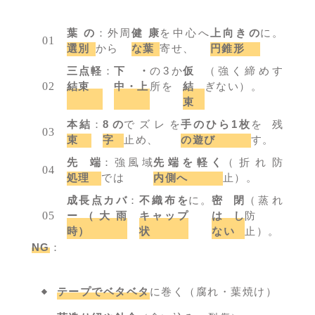
葉の
：外周
健康
を中心へ
上向きの
に。
選別
から
な葉
寄せ、
円錐形
三点軽
：
下・
の3か
仮
（強く締めす
結束
中・上
所を
結
ぎない）。
束
本結
：
8の
でズレを
手のひら1枚
を残
束
字
止め、
の遊び
す。
先端
：強風域
先端を軽く
（折れ防
処理
では
内側へ
止）。
成長点カバ
：
不織布を
に。
密閉
（蒸れ
ー（大雨
キャップ
はし
防
時）
状
ない
止）。
NG
：
テープでベタベタ
に巻く（腐れ・葉焼け）