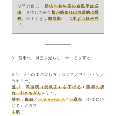
期間の目安：
新植〜初年度の台風季は必
須
、冬越しを経て
根が締まれば段階的に撤
去
。外すときは
弱風期
に、
1本ずつ様子見
で。
3｜葉束ね：風圧を減らし、幹・芯を守る
3-1）ヤシの木の束ね方（ココス／ワシントン／
カナリー）
狙い
：
表面積（受風面）を下げる
＋
葉柄の折
れ・引きちぎり
を防ぐ。
材料
：
麻紐
／
ソフトバンド
／
不織布
（必要に応
じて）／脚立
手順