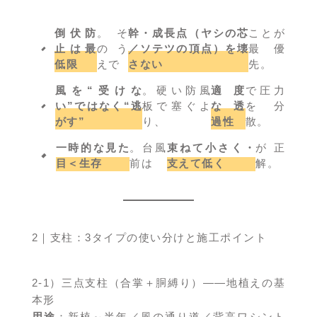
倒伏防
。そ
幹・成長点（ヤシの芯
ことが
止は最
のう
／ソテツの頂点）を壊
最優
低限
えで
さない
先。
風を“受けな
。硬い防風
適度
で圧力
い”ではなく“逃
板で塞ぐよ
な透
を分
がす”
り、
過性
散。
一時的な見た
。台風
束ねて小さく・
が正
目＜生存
前は
支えて低く
解。
2｜支柱：3タイプの使い分けと施工ポイント
2-1）三点支柱（合掌＋胴縛り）――地植えの基
本形
用途
：新植～半年／風の通り道／背高ワシント