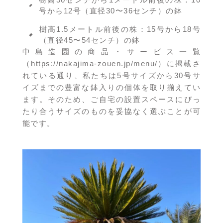
号から12号（直径30〜36センチ）の鉢
樹高1.5メートル前後の株：15号から18号
（直径45〜54センチ）の鉢
中島造園の商品・サービス一覧
（
https://nakajima-zouen.jp/menu/
）に掲載さ
れている通り、私たちは5号サイズから30号サ
イズまでの豊富な鉢入りの個体を取り揃えてい
ます。そのため、ご自宅の設置スペースにぴっ
たり合うサイズのものを妥協なく選ぶことが可
能です。