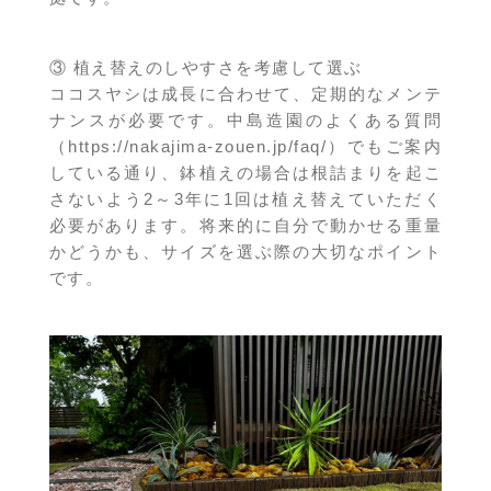
③ 植え替えのしやすさを考慮して選ぶ
ココスヤシは成長に合わせて、定期的なメンテ
ナンスが必要です。中島造園のよくある質問
（
https://nakajima-zouen.jp/faq/
）でもご案内
している通り、鉢植えの場合は根詰まりを起こ
さないよう2～3年に1回は植え替えていただく
必要があります。将来的に自分で動かせる重量
かどうかも、サイズを選ぶ際の大切なポイント
です。