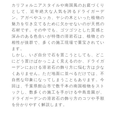
カリフォルニアスタイルや南国風のお庭づくり
として、近年絶大な人気を誇るドライガーデ
ン。アガベやユッカ、ヤシの木といった植物の
魅力を引き立てるために欠かせないのが天然の
石材です。その中でも、ゴツゴツとした質感と
深みのある色合いが特徴の溶岩石は、植物との
相性が抜群で、多くの施工現場で重宝されてい
ます。
しかし、いざ自分で石を置こうとしても、どこ
にどう置けばかっこよく見えるのか、ドライガ
ーデンにおける溶岩石の飾り方に悩む方は少な
くありません。ただ地面に並べるだけでは、不
自然な印象になってしまうこともあります。今
回は、千葉県館山市で数千本の南国植物をスト
ックし、数多くの施工を手がける中島造園が、
ドライガーデンの溶岩石の飾り方のコツや手順
を分かりやすく解説します。